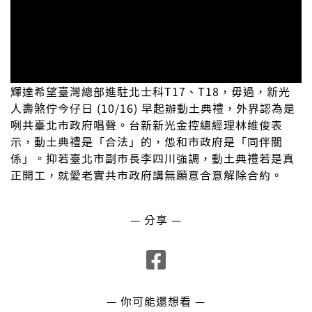
輝達希望臺灣總部進駐北士科T17、T18，毋過，新光
人壽煞佇今仔日 (10/16) 早起辦動土典禮，外界認為是
咧共臺北市政府唱聲。台新新光金控總經理林維俊表
示，動土典禮是「合法」的，怹和市政府是「同伴關
係」。抑若臺北市副市長李四川強調，動土典禮若是真
正開工，就愛老實共市政府講無願意合意解除合約。
— 分享 —
— 你可能還想看 —