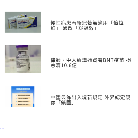
慢性病患著新冠若無適用「倍拉
維」 通改「舒冠效」
律師、中人騙講通買著BNT疫苗 拐
慈濟10.6億
中國公佈出入境新規定 外界認定親
像「鎖國」
:::