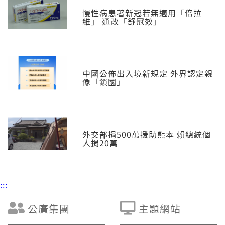
慢性病患著新冠若無適用「倍拉
維」 通改「舒冠效」
中國公佈出入境新規定 外界認定親
像「鎖國」
外交部捐500萬援助熊本 賴總統個
人捐20萬
:::
公廣集團
主題網站