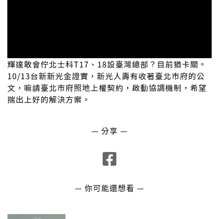
輝達敢會佇北士科T17、18設臺灣總部？目前猶卡關。
10/13台新新光金證實，新光人壽有收著臺北市府的公
文，嘛請臺北市府照地上權契約，啟動協調機制，希望
揣出上好的解決方案。
— 分享 —
— 你可能還想看 —