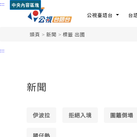
:::
中央內容區塊
公視臺語台
台
頭頁
新聞
標籤 出國
:::
新聞
伊波拉
拒絕入境
圍籬倒塌
腸仔熱