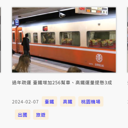
過年疏運 臺鐵增加256幫車、高鐵運量提懸3成
2024-02-07
臺鐵
高鐵
桃園機場
出國
旅遊