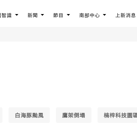
語智識
新聞
節目
南部中心
上新消息
白海豚颱風
鷹架倒塌
楠梓科技園