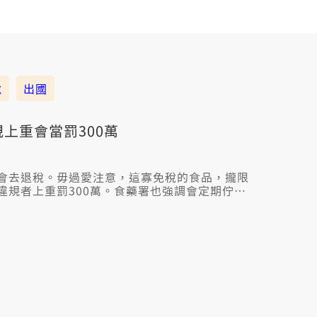
稅
出國
上重會當罰300萬
會去退稅。毋過愛注意，這寡免稅的食品，攏限
違規者上重罰300萬。食藥署也強調會定期佇網
萬箍。