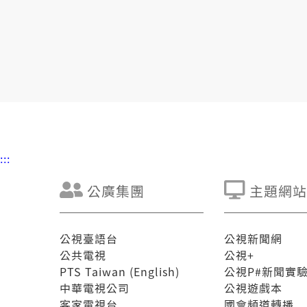
:::
公廣集團
主題網站
公視臺語台
公視新聞網
公共電視
公視+
PTS Taiwan (English)
公視P#新聞實
中華電視公司
公視遊戲本
客家電視台
國會頻道轉播