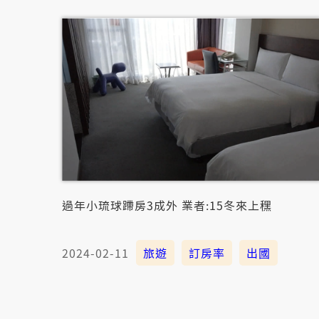
過年小琉球蹛房3成外 業者:15冬來上䆀
2024-02-11
旅遊
訂房率
出國