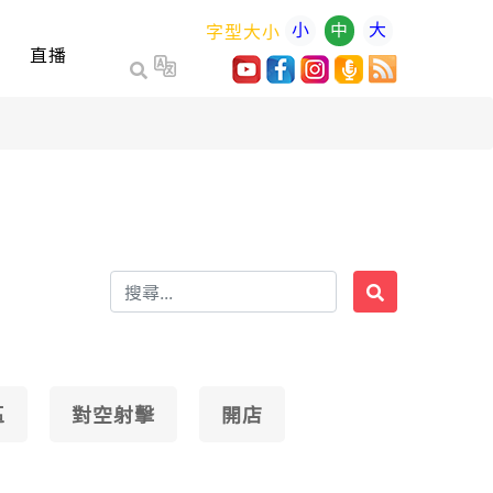
小
中
大
字型大小
直播
區
對空射擊
開店