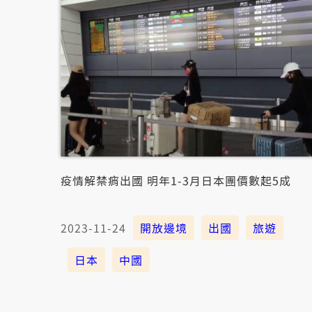
疫情解禁痟出國 明年1-3月日本團價數起5成
2023-11-24
開放邊境
出國
旅遊
日本
中國