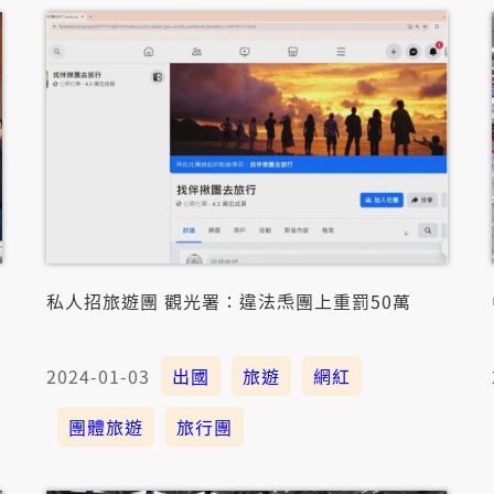
私人招旅遊團 觀光署：違法𤆬團上重罰50萬
2024-01-03
出國
旅遊
網紅
團體旅遊
旅行團