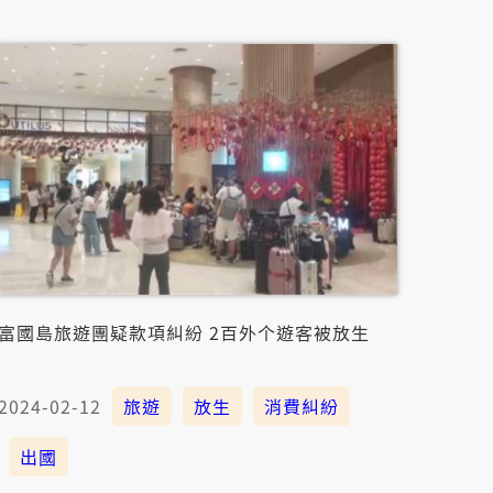
富國島旅遊團疑款項糾紛 2百外个遊客被放生
2024-02-12
旅遊
放生
消費糾紛
出國