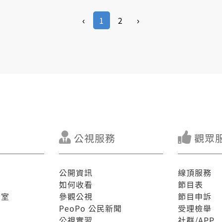
‹
1
2
›
公視服務
觀眾
公開資訊
線頂服務
如何收看
節目表
驗室
參觀公視
節目申訴
PeoPo 公民新聞
受理檢舉
公視實習
社群/APP