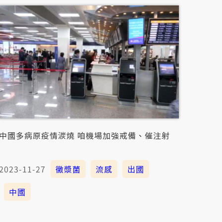
中國多病原疫情湠燒 咱機場加強戒備、催注射
2023-11-27
黴漿菌
流感
出國
中國