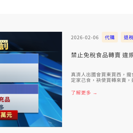
2026-02-06
代購
退
禁止免稅食品轉賣 違規
真濟人出國會買東買西，攏
定家己食，袂使買轉來賣，
路巡，目前已經有人夆罰八
了解更多 →