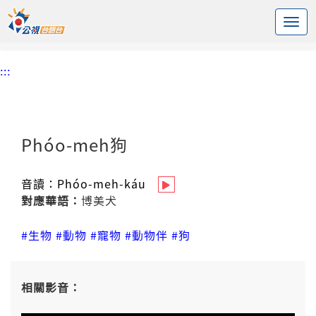
:::
中央內容區塊
頭頁
台語新詞辭庫
Phóo-meh狗
:::
Phóo-meh狗
音讀：
Phóo-meh-káu
對應華語：
博美犬
#生物
#動物
#寵物
#動物伴
#狗
相關影音：