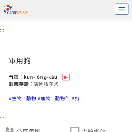
:::
中央內容區塊
頭頁
台語新詞辭庫
軍用狗
:::
軍用狗
音讀：
kun-iōng-káu
對應華語：
德國牧羊犬
#生物
#動物
#寵物
#動物伴
#狗
:::
公廣集團
主題網站