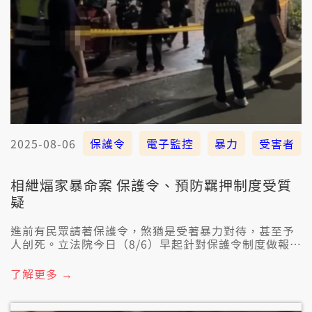
2025-08-06
保護令
電子監控
暴力
受害者
相紲煏家暴命案 保護令、預防羈押制度受質
疑
進前有民眾請著保護令，煞猶是受著暴力對待，甚至予
人刣死。立法院今日（8/6）早起針對保護令制度做報
告，有立委建議修法加設「電子監控」來保護人身安
全。針對立委的建議，警政署、法務部佮衛福部攏支
了解更多 →
持，衛福部長邱泰源也承諾講，會佇一個月內迒部會開
會討論，上緊半年內提出修法草案。