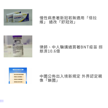
慢性病患著新冠若無適用「倍拉
維」 通改「舒冠效」
律師、中人騙講通買著BNT疫苗 拐
慈濟10.6億
中國公佈出入境新規定 外界認定親
像「鎖國」
:::