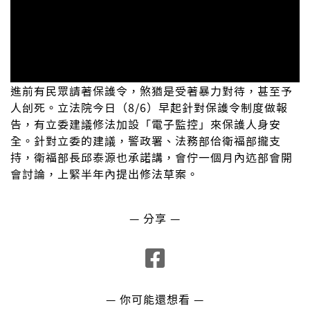
進前有民眾請著保護令，煞猶是受著暴力對待，甚至予
人刣死。立法院今日（8/6）早起針對保護令制度做報
告，有立委建議修法加設「電子監控」來保護人身安
全。針對立委的建議，警政署、法務部佮衛福部攏支
持，衛福部長邱泰源也承諾講，會佇一個月內迒部會開
會討論，上緊半年內提出修法草案。
— 分享 —
— 你可能還想看 —