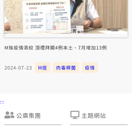
M珠疫情滾絞 頂禮拜閣4例本土、7月增加13例
2024-07-23
M痘
肉毒桿菌
疫情
:::
公廣集團
主題網站