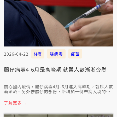
2026-04-22
M痘
腸病毒
疫苗
腸仔病毒4-6月是高峰期 就醫人數漸漸夯懸
關心國內疫情，腸仔病毒4月-6月進入高峰期，就診人數
漸漸濟。另外佇麻仔的部份，新增加一例帶病入境的外
籍學生。啊若閣有M珠，4月嘛增加2例。疾管署提醒，
若感染風險的人著緊注預防射，保護家己。
了解更多 →