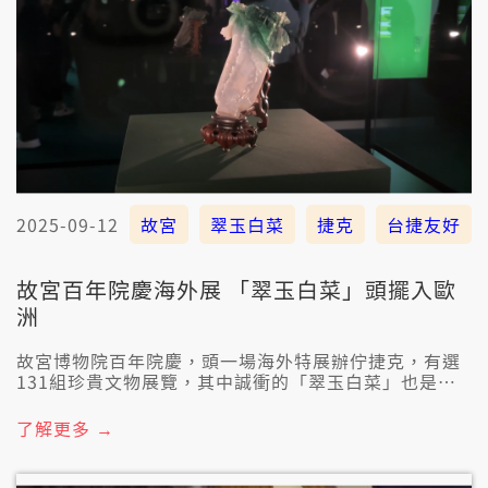
2025-09-12
故宮
翠玉白菜
捷克
台捷友好
故宮百年院慶海外展 「翠玉白菜」頭擺入歐
洲
故宮博物院百年院慶，頭一場海外特展辦佇捷克，有選
131組珍貴文物展覽，其中誠衝的「翠玉白菜」也是頭
一改去到歐洲。捷克參議院議長韋德齊等政治大柱，攏
有出席開幕暗會；抑若咱的外交部長林佳龍、文化部長
了解更多 →
李遠，閣有幾若位朝野立委也有去。故宮院長蕭宗煌表
示，透過文化軟實力，予臺灣重新徛上國際舞台。