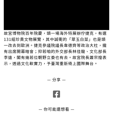
故宮博物院百年院慶，頭一場海外特展辦佇捷克，有選
131組珍貴文物展覽，其中誠衝的「翠玉白菜」也是頭
一改去到歐洲。捷克參議院議長韋德齊等政治大柱，攏
有出席開幕暗會；抑若咱的外交部長林佳龍、文化部長
李遠，閣有幾若位朝野立委也有去。故宮院長蕭宗煌表
示，透過文化軟實力，予臺灣重新徛上國際舞台。
— 分享 —
— 你可能還想看 —