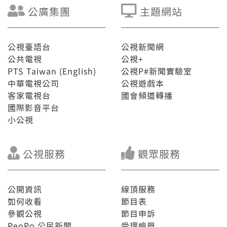
公廣集團
主題網站
公視臺語台
公視新聞網
公共電視
公視+
PTS Taiwan (English)
公視P#新聞實驗室
中華電視公司
公視遊戲本
客家電視台
國會頻道轉播
國際影音平台
小公視
公視服務
觀眾服務
公開資訊
線頂服務
如何收看
節目表
參觀公視
節目申訴
PeoPo 公民新聞
受理檢舉