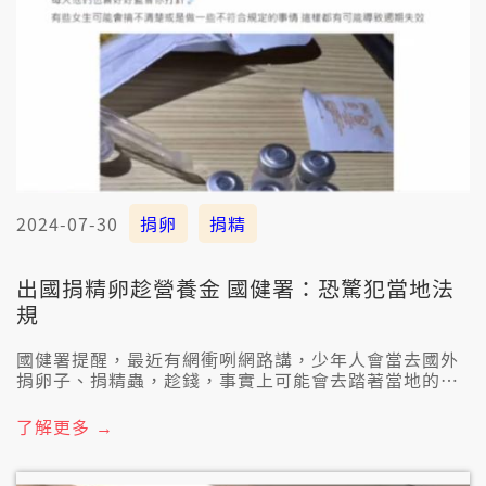
2024-07-30
捐卵
捐精
出國捐精卵趁營養金 國健署：恐驚犯當地法
規
國健署提醒，最近有網衝咧網路講，少年人會當去國外
捐卵子、捐精蟲，趁錢，事實上可能會去踏著當地的法
規。若是咱國內有人做中人，按呢可能會違反「人工生
殖法」，上重關2年或者是罰100萬。
了解更多 →