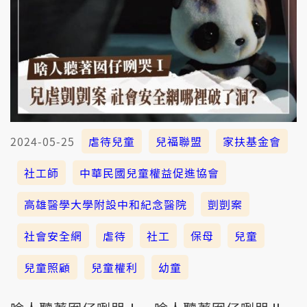
2024-05-25
虐待兒童
兒福聯盟
家扶基金會
社工師
中華民國兒童權益促進協會
高雄醫學大學附設中和紀念醫院
剴剴案
社會安全網
虐待
社工
保母
兒童
兒童照顧
兒童權利
幼童