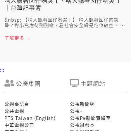
啥人聽著囡仔咧哭Ⅰ、啥人聽著囡仔咧哭Ⅱ
｜台灣記事簿
&nbsp; 【啥人聽著囡仔咧哭Ⅰ】 啥人聽著囡仔的哭
聲？對小兒虐待剴剴案，看社會安全網是佗位破空？ 佇
2024年4月27，上百人毋驚風雨，聚集佇凱達格蘭大
道，喝口號欲為受虐致死的剴剴討公道。明明囡仔已經
了解更多 →
進入社會安全網，是按怎剴剴閣會去拄著按呢的代誌？
咱閣欲按怎補破網，予囡仔會使安全大漢，袂閣受著傷
害？ 【啥人聽著囡仔咧哭Ⅱ】 予人虐待的囝仔攏是選擇
恬恬，驚因為若講出來，顛倒會去予人拍死。所以醫生
會當透過科學的儀器，做專業的判斷，揣出囝仔予人苦
:::
毒的痕跡。5/26 禮拜日暗時七點半，綴台灣記事簿來了
解社會安全網佇佗位破空，而且欲按怎來補破網。
公廣集團
主題網站
公視臺語台
公視新聞網
公共電視
公視+
PTS Taiwan (English)
公視P#新聞實驗室
中華電視公司
公視遊戲本