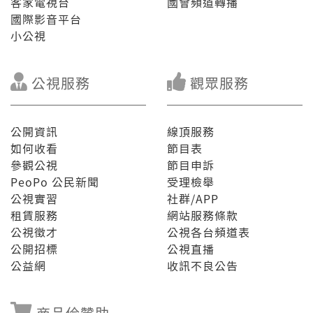
客家電視台
國會頻道轉播
國際影音平台
小公視
公視服務
觀眾服務
公開資訊
線頂服務
如何收看
節目表
參觀公視
節目申訴
PeoPo 公民新聞
受理檢舉
公視實習
社群/APP
租賃服務
網站服務條款
公視徵才
公視各台頻道表
公開招標
公視直播
公益網
收訊不良公告
商品佮贊助