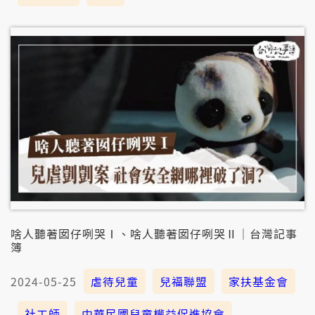
啥人聽著囡仔咧哭Ⅰ、啥人聽著囡仔咧哭Ⅱ｜台灣記事
簿
2024-05-25
虐待兒童
兒福聯盟
家扶基金會
社工師
中華民國兒童權益促進協會