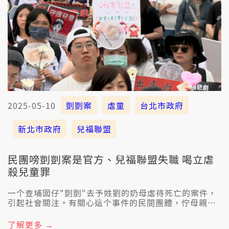
2025-05-10
剴剴案
虐童
台北市政府
新北市政府
兒福聯盟
民團嗙剴剴案是官方、兒福聯盟失職 喝立虐
殺兒童罪
一个查埔囡仔"剴剴"去予姓劉的奶母虐待死亡的案件，
引起社會關注。有關心這个事件的民間團體，佇母親節
前一日，咧凱道發起活動欲聲援，現場嘛收著8萬4千份
的連署書，譴責臺北、新北市政府、和兒福聯盟，嚴重
了解更多 →