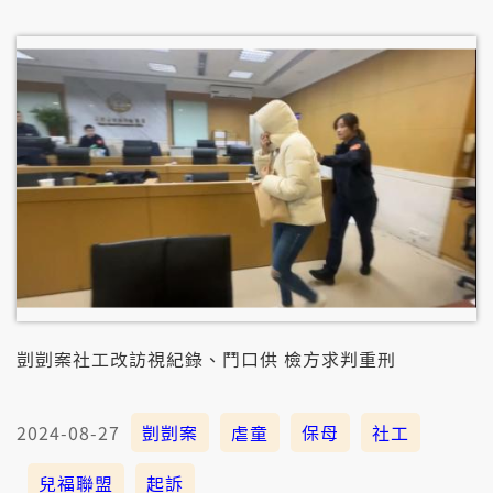
失職。民團提出六大訴求，包括要求成立兒少保護部、
增訂刑法「虐殺兒童罪」，避免這款虐待囡仔的悲劇閣
再發生。
剴剴案社工改訪視紀錄、鬥口供 檢方求判重刑
2024-08-27
剴剴案
虐童
保母
社工
兒福聯盟
起訴