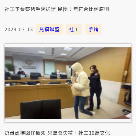
社工予警察銬手銬送辦 民團：無符合比例原則
2024-03-13
兒福聯盟
社工
手銬
奶母虐待囡仔致死 兒盟會失禮、社工30萬交保