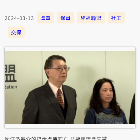
2024-03-13
虐童
保母
兒福聯盟
社工
交保
囡仔予轉介的奶母虐待死亡 兒福聯盟會失禮