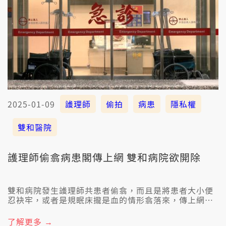
2025-01-09
護理師
偷拍
病患
隱私權
雙和醫院
護理師偷翕病患閣傳上網 雙和病院欲開除
雙和病院發生護理師共患者偷翕，而且是將患者大小便
忍袂牢，或者是規眠床攏是血的情形翕落來，傳上網
路，已經予民眾檢舉。雙和病院也召開人評會討論，上
嚴重會共護理師辭頭路。
了解更多 →