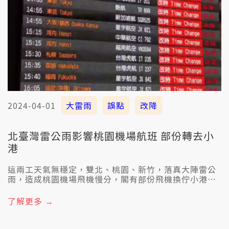
2024-04-01
大雷雨
誤點
改降
北臺灣雷公雨影響桃園機場航班 部份轉去小
港
這兩工天氣無穩定，雙北、桃園、新竹，落真大陣雷公
雨，造成桃園機場飛機慢分，閣有部份飛機換佇小港機
場降落。也因為這兩日透風落雨，臺北市傳出38件災
情，造成3人輕傷，這款的天氣型態、預估會到今仔日中
了解更多 →
晝。