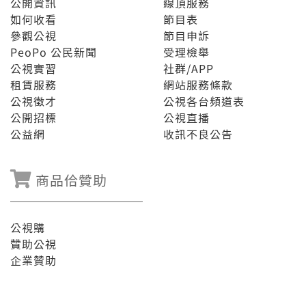
公開資訊
線頂服務
如何收看
節目表
參觀公視
節目申訴
PeoPo 公民新聞
受理檢舉
公視實習
社群/APP
租賃服務
網站服務條款
公視徵才
公視各台頻道表
公開招標
公視直播
公益網
收訊不良公告
商品佮贊助
公視購
贊助公視
企業贊助