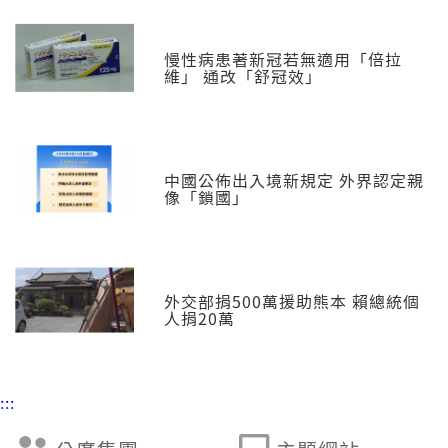
慢性病患著新冠若無適用「倍拉
維」 通改「舒冠效」
中國公佈出入境新規定 外界認定親
像「鎖國」
外交部捐500萬援助熊本 賴總統個
人捐20萬
:::