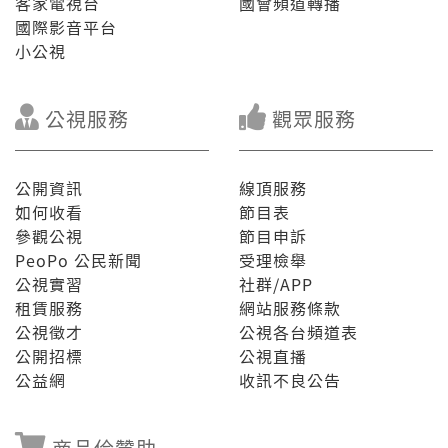
客家電視台
國會頻道轉播
暗時七點半，綴台灣記事簿先來看序大人求職困難是欲
國際影音平台
如何來解決，才閣來思考台灣古蹟無人修復欲按怎才
小公視
好。
公視服務
觀眾服務
公開資訊
線頂服務
如何收看
節目表
參觀公視
節目申訴
PeoPo 公民新聞
受理檢舉
公視實習
社群/APP
租賃服務
網站服務條款
公視徵才
公視各台頻道表
公開招標
公視直播
公益網
收訊不良公告
商品佮贊助