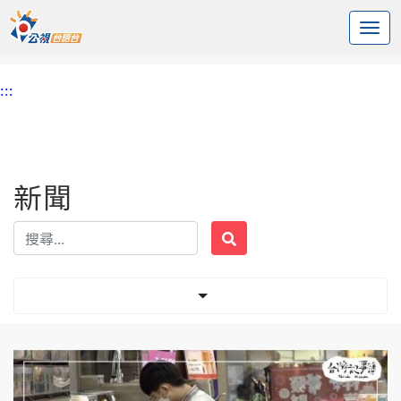
:::
中央內容區塊
頭頁
新聞
標籤 古蹟修復及再利用辦法
:::
新聞