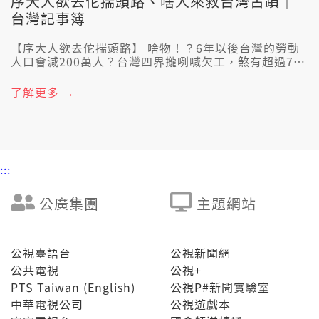
序大人欲去佗揣頭路、啥人來救台灣古蹟｜
台灣記事簿
【序大人欲去佗揣頭路】 啥物！？6年以後台灣的勞動
人口會減200萬人？台灣四界攏咧喊欠工，煞有超過7成
的高齡失業者揣毋頭路。並且，今年2月政府閣和印度簽
合作文件，想欲引進印度的移工，針對這點，專家嘛
了解更多 →
講，引進移工絕對毋是解決欠工唯一的方法。實際上，
佇109年，中高齡者和高齡者就業促進法著已經通過。
若發現頭家有年齡歧視的事實，上重罰150萬。毋過，
專法是專法，私底下的歧視嘛是猶原存在。後來，勞動
部決定和民團企業合作，透過就業媒合的方式，說服中
:::
高齡失業者來加入。毋過，若台灣勞動條件毋願改善，
毋管是設立專法抑是引進外籍勞工，欠工的問題毋但無
法度解決，嘛會造成社會安全網破空。 &nbsp; 【啥人
公廣集團
主題網站
來救台灣古蹟】 &nbsp; 修復古蹟，揣無傳統師傅！大
木師傅人才出現斷層，是欲按怎才好！古蹟修復工程規
模誠大，工種包括大木、小木、崁瓦、塗水、剪黏等
等，才會當完成。按「古蹟修復及再利用辦法」規定，
公視臺語台
公視新聞網
施工的扞頭師傅一定愛有傳統師傅的身份，是把關第一
公共電視
公視+
線文資修復品質的重要關鍵。毋過，按文資局110年統
PTS Taiwan (English)
公視P#新聞實驗室
計，傳統師傅是841个人，但是留佇現場做修復的只有
中華電視公司
公視遊戲本
213个人，仝年修復需求人數煞至少愛525个人到底是啥
物原因造成建築師傅的人才斷層？ &nbsp; 3/31 禮拜日