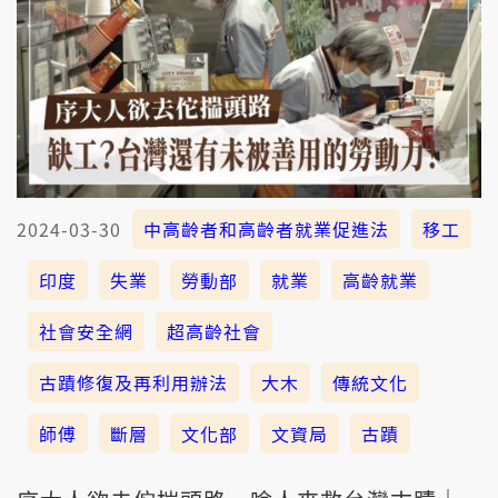
2024-03-30
中高齡者和高齡者就業促進法
移工
印度
失業
勞動部
就業
高齡就業
社會安全網
超高齡社會
古蹟修復及再利用辦法
大木
傳統文化
師傅
斷層
文化部
文資局
古蹟