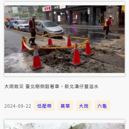
大雨致災 臺北樹倒硩著車、新北溝仔蓋溢水
2024-09-22
低壓帶
萬華
大雨
六龜