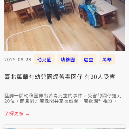
2025-08-28
幼兒園
幼稚園
虐童
萬華
臺北萬華有幼兒園煏苦毒囡仔 有20人受害
艋舺一間幼稚園傳出苦毒兒童的事件，受害的囡仔達到
20位，而且園方若像閣共家長威脅，若欲調監視器，囡
仔就會予怹退學。4位受害家長拜二（8/26）開記者
會，點名臺北市教育局咧掩護幼稚園，毋但予怹繼續營
了解更多 →
業，甚至予涉案老師繼續佇佮幼稚園有關係的補習班做
老師。