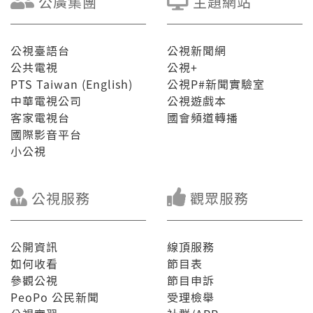
公廣集團
主題網站
公視臺語台
公視新聞網
公共電視
公視+
PTS Taiwan (English)
公視P#新聞實驗室
中華電視公司
公視遊戲本
客家電視台
國會頻道轉播
國際影音平台
小公視
公視服務
觀眾服務
公開資訊
線頂服務
如何收看
節目表
參觀公視
節目申訴
PeoPo 公民新聞
受理檢舉