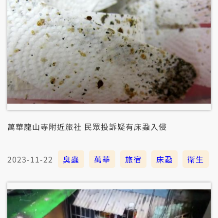
萬華龍山寺附近旅社 民眾投訴疑有床蝨入侵
2023-11-22
臭蟲
萬華
旅宿
床蝨
衛生