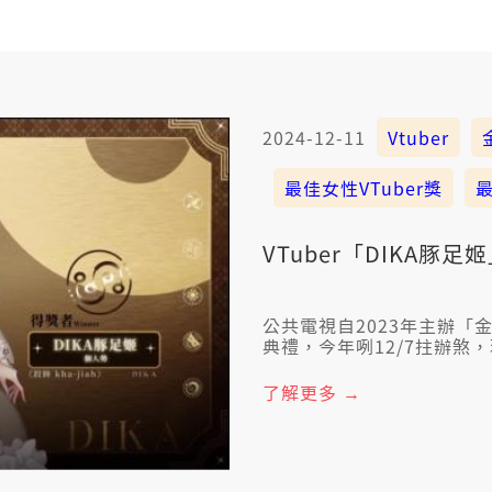
2024-12-11
Vtuber
最佳女性VTuber獎
VTuber「DIKA豚
公共電視自2023年主辦「
典禮，今年咧12/7拄辦煞，
VTuber「DIKA豚足姬
曲獎。評審肯定DIKA佇
了解更多 →
台語的推廣，明確揣著家己
嘛向望透過VTuber的經