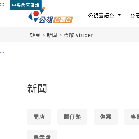
:::
中央內容區塊
公視臺語台
台
頭頁
新聞
標籤 Vtuber
:::
新聞
開店
腸仔熱
傷寒
集
農業處