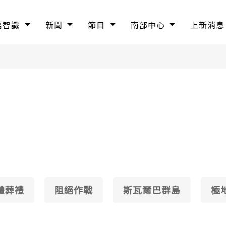
語智識
新聞
節目
南部中心
上新消息
體葬禮
阻絕作戰
斯瓦爾巴群島
極