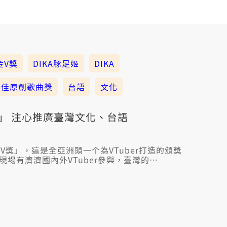
金V獎
DIKA豚足姬
DIKA
最佳原創歌曲獎
台語
文化
足姬」 注心推廣臺灣文化、台語
金V獎」，這是全亞洲頭一个為VTuber打造的頒獎
現場有濟濟國內外VTuber參與，臺灣的
」（音：豬跤）提著最佳女性VTuber獎、最佳原創歌
咧以日本文化為主流的箍仔內，注心結合臺灣文化佮
的定位，DIKA認為台語是臺灣文化當中的寶物，
營，通陪伴愈濟人建立臺灣的文化自信。