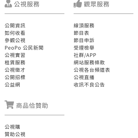
公視服務
觀眾服務
公開資訊
線頂服務
如何收看
節目表
參觀公視
節目申訴
PeoPo 公民新聞
受理檢舉
公視實習
社群/APP
租賃服務
網站服務條款
公視徵才
公視各台頻道表
公開招標
公視直播
公益網
收訊不良公告
商品佮贊助
公視購
贊助公視