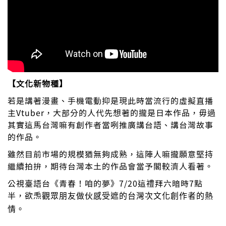
【文化新物種】
若是講著漫畫、手機電動抑是現此時當流行的虛擬直播
主Vtuber，大部分的人代先想著的攏是日本作品，毋過
其實這馬台灣嘛有創作者當咧推廣講台語、講台灣故事
的作品。
雖然目前市場的規模猶無夠成熟，這陣人嘛攏願意堅持
繼續拍拚，期待台灣本土的作品會當予閣較濟人看著。
公視臺語台《青春！咱的夢》
7/20
這禮拜六暗時
7
點
半，欲
𤆬
觀眾朋友做伙感受遮的台灣次文化創作者的熱
情。