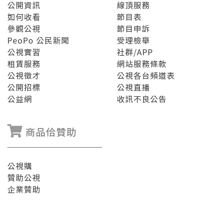
公開資訊
線頂服務
如何收看
節目表
參觀公視
節目申訴
PeoPo 公民新聞
受理檢舉
公視實習
社群/APP
租賃服務
網站服務條款
公視徵才
公視各台頻道表
公開招標
公視直播
公益網
收訊不良公告
商品佮贊助
公視購
贊助公視
企業贊助