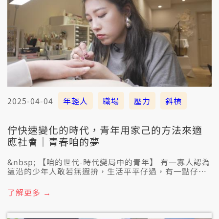
2025-04-04
年輕人
職場
壓力
斜槓
佇快速變化的時代，青年用家己的方法來適
應社會｜青春咱的夢
&nbsp; 【咱的世代-時代變局中的青年】 有一寡人認為
這沿的少年人敢若無遐拚，生活平平仔過，有一點仔歡
喜的代誌就會感覺滿足，不比序大的人生就是共食苦當
做食補，少年的顛倒是較要意自由自在的生活。到底是
了解更多 →
因為世代價值觀的無仝，抑是時代的轉變予𪜶的選擇已
經無仝矣？ 公視臺語台《青春！咱的夢》4/5這禮拜六
暗時7點半，咱做伙來看遮的出社會的少年人，𪜶無仝的