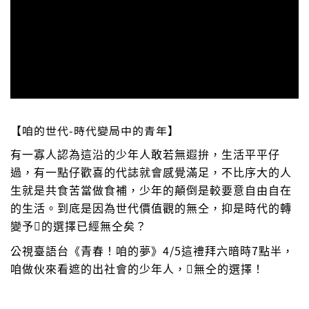
【咱的世代-時代變局中的青年】
有一寡人認為這沿的少年人敢若無遐拚，生活平平仔
過，有一點仔歡喜的代誌就會感覺滿足，不比序大的人
生就是共食苦當做食補，少年的顛倒是較要意自由自在
的生活。到底是因為世代價值觀的無仝，抑是時代的轉
變予
𪜶
的選擇已經無仝矣？
4/5
7
公視臺語台《青春！咱的夢》
這禮拜六暗時
點半，
咱做伙來看遮的出社會的少年人，
𪜶
無仝
的選擇！