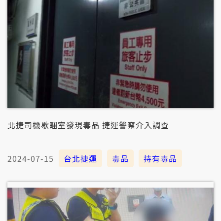
北捷司機歇睏室發現毒品 捷運警察介入調查
2024-07-15
台北捷運
毒品
持有毒品