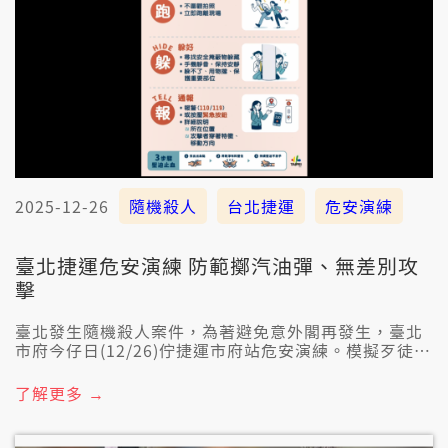
2025-12-26
隨機殺人
台北捷運
危安演練
臺北捷運危安演練 防範擲汽油彈、無差別攻
擊
臺北發生隨機殺人案件，為著避免意外閣再發生，臺北
市府今仔日(12/26)佇捷運市府站危安演練。模擬歹徒掔
汽油彈、攑刀攻擊。警方趕到現場壓制歹徒，檢查傷患
狀況、送病院。另外，警政署也強調，跨年全國有37場
了解更多 →
大型活動，會動員8700位警察，部署防暴車、無人機，
啊若交通部嘛會輔助車站巡邏。