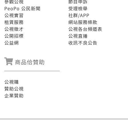
參觀公視
節目申訴
PeoPo 公民新聞
受理檢舉
公視實習
社群/APP
租賃服務
網站服務條款
公視徵才
公視各台頻道表
公開招標
公視直播
公益網
收訊不良公告
商品佮贊助
公視購
贊助公視
企業贊助