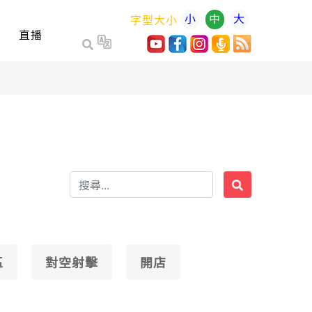
小
中
大
字型大小
直播
區
對空射擊
開店