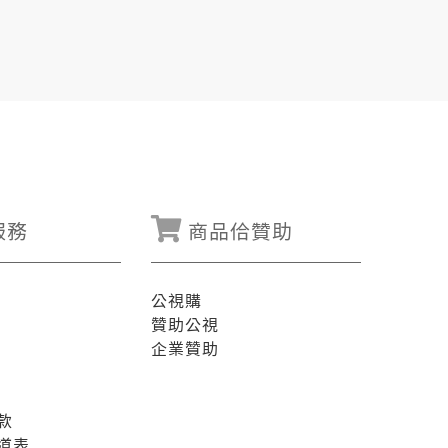
服務
商品佮贊助
公視購
贊助公視
企業贊助
款
道表