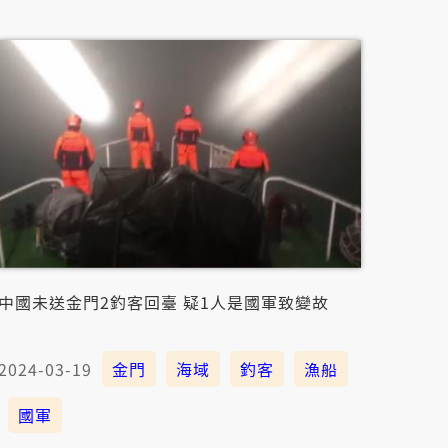
中國未送金門2釣客回臺 疑1人是國軍致變故
2024-03-19
金門
海域
釣客
漁船
國軍