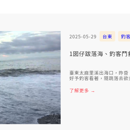
2025-05-29
台東
釣
1囡仔跋落海、釣客鬥
臺東太麻里溪出海口，昨昏（
好予釣客看著，隨跳落去欲
消防隊揣規暝，到今攏猶未
了解更多 →