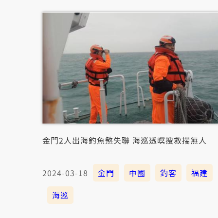
金門2人出海釣魚煞失聯 海巡透暝搜救揣無人
2024-03-18
金門
中國
釣客
福建
海巡