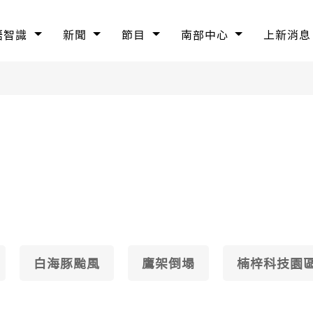
語智識
新聞
節目
南部中心
上新消息
白海豚颱風
鷹架倒塌
楠梓科技園