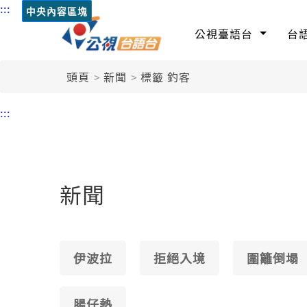
:::
中央內容區塊
公視臺語台
台
頭頁
新聞
標籤 釣客
:::
新聞
伊波拉
拒絕入境
圍籬倒塌
腸仔熱