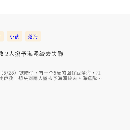
客
小孩
落海
救 2人攏予海湧絞去失聯
5/28）欲暗仔，有一个5歲的囡仔跋落海，拄
共伊救，想袂到兩人攏去予海湧絞去。海巡隊和
揣著人。