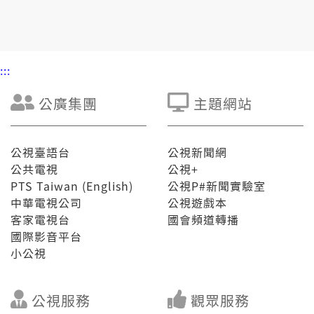
外界質疑，俞大㵢會寫報告說明。
:::
公廣集團
主題網站
公視臺語台
公視新聞網
公共電視
公視+
PTS Taiwan (English)
公視P#新聞實驗室
中華電視公司
公視遊戲本
客家電視台
國會頻道轉播
國際影音平台
小公視
公視服務
觀眾服務