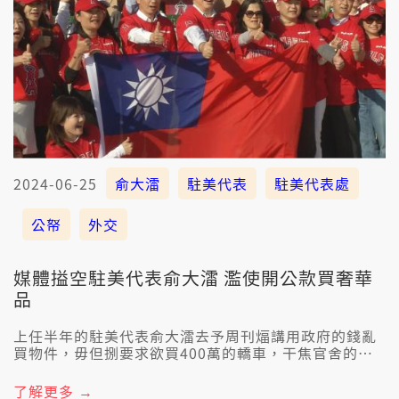
2024-06-25
俞大㵢
駐美代表
駐美代表處
公帑
外交
媒體搤空駐美代表俞大㵢 濫使開公款買奢華
品
上任半年的駐美代表俞大㵢去予周刊煏講用政府的錢亂
買物件，毋但捌要求欲買400萬的轎車，干焦官舍的採
購就開欲800萬。賴總統有請行政院和外交部去了解。
外交部長林佳龍表示有核可的採購是攏有照規定，針對
了解更多 →