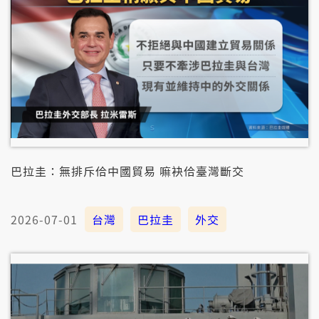
巴拉圭：無排斥佮中國貿易 嘛袂佮臺灣斷交
2026-07-01
台灣
巴拉圭
外交