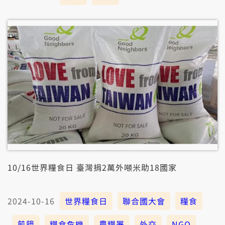
10/16世界糧食日 臺灣捐2萬外噸米助18國家
2024-10-16
世界糧食日
聯合國大會
糧食
飢餓
糧食危機
農糧署
外交
NGO