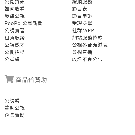
公開資訊
線頂服務
如何收看
節目表
參觀公視
節目申訴
PeoPo 公民新聞
受理檢舉
公視實習
社群/APP
租賃服務
網站服務條款
公視徵才
公視各台頻道表
公開招標
公視直播
公益網
收訊不良公告
商品佮贊助
公視購
贊助公視
企業贊助