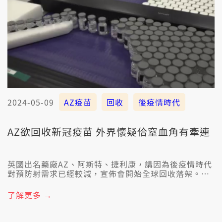
2024-05-09
AZ疫苗
回收
後疫情時代
AZ欲回收新冠疫苗 外界懷疑佮窒血角有牽連
英國出名藥廠AZ、阿斯特、捷利康，講因為後疫情時代
對預防射需求已經較減，宣佈會開始全球回收落架。另
外IN嘛承認IN的預防射有非常少、非常罕見的機會會產
生血角、造成血路袂通。外界咧臆，IN咧回收就是和這
了解更多 →
件代誌有關係。