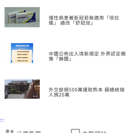
慢性病患著新冠若無適用「倍拉
維」 通改「舒冠效」
中國公佈出入境新規定 外界認定親
像「鎖國」
外交部捐500萬援助熊本 賴總統個
人捐20萬
:::