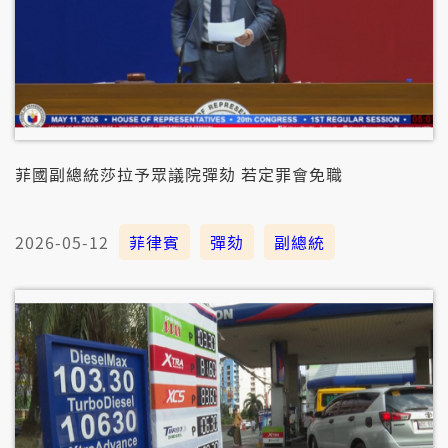
菲國副總統莎拉予眾議院彈劾 若定罪會免職
2026-05-12
菲律賓
彈劾
副總統