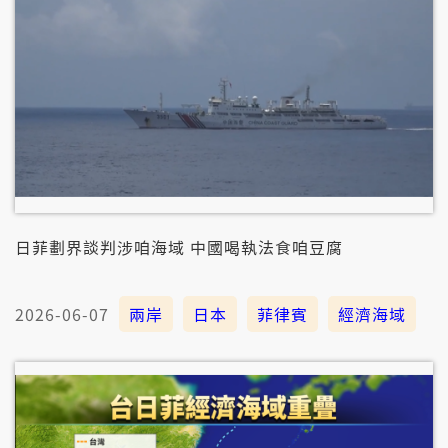
日菲劃界談判涉咱海域 中國喝執法食咱豆腐
2026-06-07
兩岸
日本
菲律賓
經濟海域