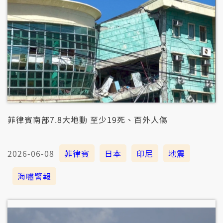
菲律賓南部7.8大地動 至少19死、百外人傷
2026-06-08
菲律賓
日本
印尼
地震
海嘯警報