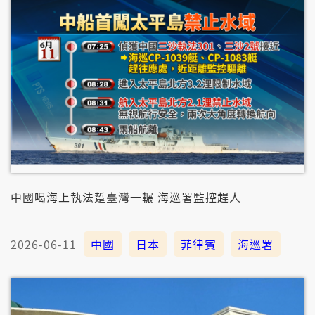
中國喝海上執法踅臺灣一輾 海巡署監控趕人
2026-06-11
中國
日本
菲律賓
海巡署