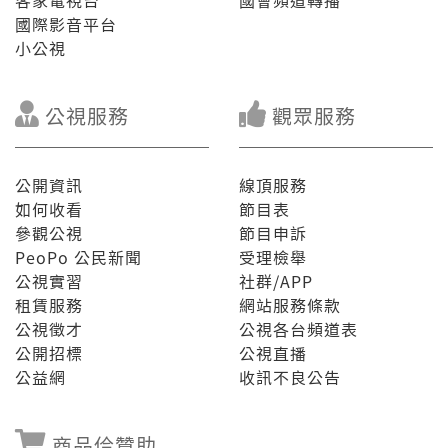
客家電視台
國會頻道轉播
國際影音平台
小公視
公視服務
觀眾服務
公開資訊
線頂服務
如何收看
節目表
參觀公視
節目申訴
PeoPo 公民新聞
受理檢舉
公視實習
社群/APP
租賃服務
網站服務條款
公視徵才
公視各台頻道表
公開招標
公視直播
公益網
收訊不良公告
商品佮贊助