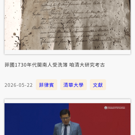
菲國1730年代閩南人受洗簿 咱清大研究考古
2026-05-22
菲律賓
清華大學
文獻