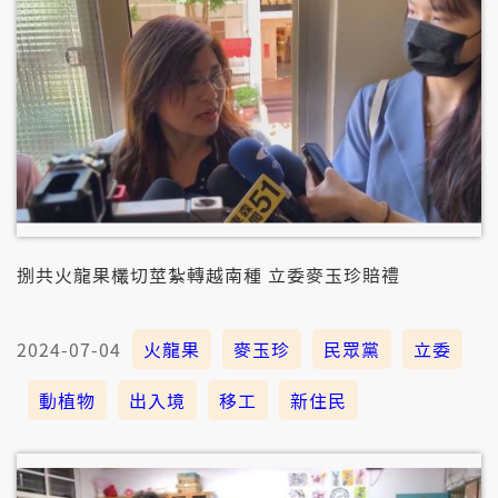
捌共火龍果欉切莖紮轉越南種 立委麥玉珍賠禮
2024-07-04
火龍果
麥玉珍
民眾黨
立委
動植物
出入境
移工
新住民