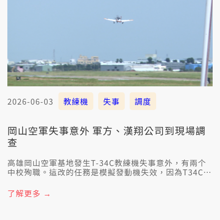
2026-06-03
教練機
失事
調度
岡山空軍失事意外 軍方、漢翔公司到現場調
查
高雄岡山空軍基地發生T-34C教練機失事意外，有兩个
中校殉職。這改的任務是模擬發動機失效，因為T34C教
練機無烏盒仔，所以到底是機械各樣抑是有其他的因
素？軍事專家表示： 除了人為、機械佮天氣狀況以外，
了解更多 →
當工的調派也是調查的重點。