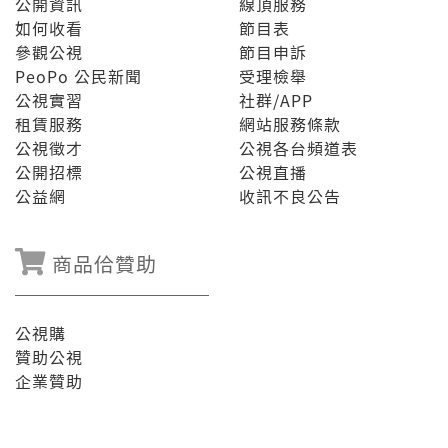
公開資訊
線頂服務
如何收看
節目表
參觀公視
節目申訴
PeoPo 公民新聞
受理檢舉
公視實習
社群/APP
租賃服務
網站服務條款
公視徵才
公視各台頻道表
公開招標
公視直播
公益網
收訊不良公告
商品佮贊助
公視購
贊助公視
企業贊助