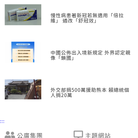
慢性病患著新冠若無適用「倍拉
維」 通改「舒冠效」
中國公佈出入境新規定 外界認定親
像「鎖國」
外交部捐500萬援助熊本 賴總統個
人捐20萬
:::
公廣集團
主題網站