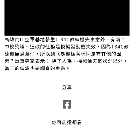
高雄岡山空軍基地發生T-34C教練機失事意外，有兩个
中校殉職。這改的任務是模擬發動機失效，因為T34C教
練機無烏盒仔，所以到底是機械各樣抑是有其他的因
素？軍事專家表示： 除了人為、機械佮天氣狀況以外，
當工的調派也是調查的重點。
— 分享 —
— 你可能還想看 —