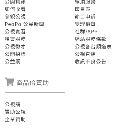
公開資訊
線頂服務
如何收看
節目表
參觀公視
節目申訴
PeoPo 公民新聞
受理檢舉
公視實習
社群/APP
租賃服務
網站服務條款
公視徵才
公視各台頻道表
公開招標
公視直播
公益網
收訊不良公告
商品佮贊助
公視購
贊助公視
企業贊助