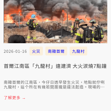
2026-01-16
火災
南韓首爾
九龍村
首爾江南區「九龍村」違建濟 大火湠燒7點鐘
南韓首爾的江南區，今仔日透早發生火災，地點就佇咧
九龍村，這个所在有幾若間厝攏是違法起造。現場的路
真狹風閣透，消防用欲7點鐘才總算共火勢拍化。初步統
計有25棟厝攏燒了了，佳哉無人傷亡。
了解更多 →