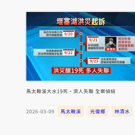
馬太鞍溪大水19死、濟人失聯 全案偵結
2026-03-09
馬太鞍溪
光復鄉
林清水