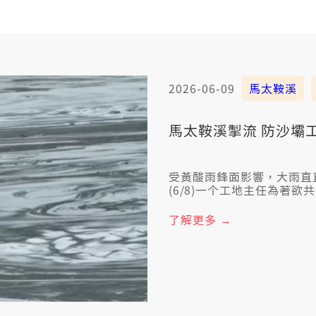
2026-06-09
馬太鞍溪
馬太鞍溪掣流 防沙壩
受黃酸雨鋒面影響，大雨直
(6/8)一个工地主任為著
好消息，消防人員有順利救
了解更多 →