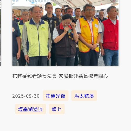
有
花蓮罹難者頭七法會 家屬批評縣長攏無關心
2025-09-30
花蓮光復
馬太鞍溪
堰塞湖溢流
頭七