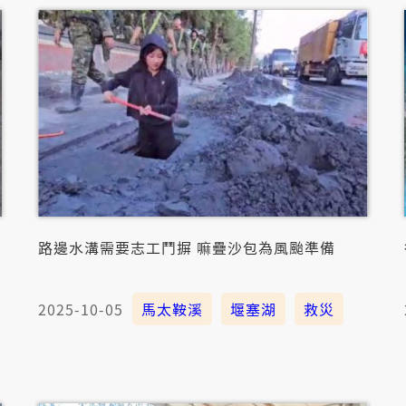
路邊水溝需要志工鬥摒 嘛疊沙包為風颱準備
2025-10-05
馬太鞍溪
堰塞湖
救災