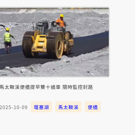
馬太鞍溪便橋提早雙十通車 隨時監控封路
2025-10-09
堰塞湖
馬太鞍溪
便橋