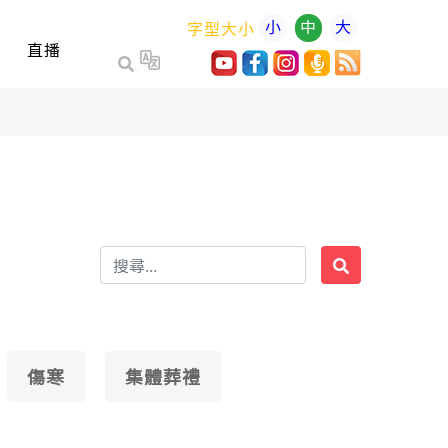
小
中
大
字型大小
直播
傷寒
集體葬禮