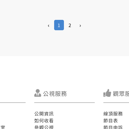
‹
1
2
›
公視服務
觀眾
公開資訊
線頂服務
如何收看
節目表
驗室
參觀公視
節目申訴