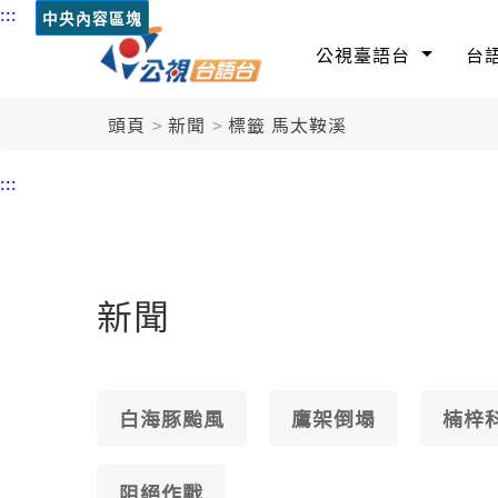
:::
中央內容區塊
公視臺語台
台
頭頁
新聞
標籤 馬太鞍溪
:::
新聞
白海豚颱風
鷹架倒塌
楠梓
阻絕作戰