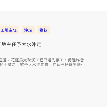
工地主任
沖走
獲救
工地主任予大水沖走
直落，花蓮馬太鞍溪工程只通先停工。毋過昨昏
欲共怪手徙走，煞予大水沖走去。佳哉今仔透早傳來
著人、已經送病院治療。