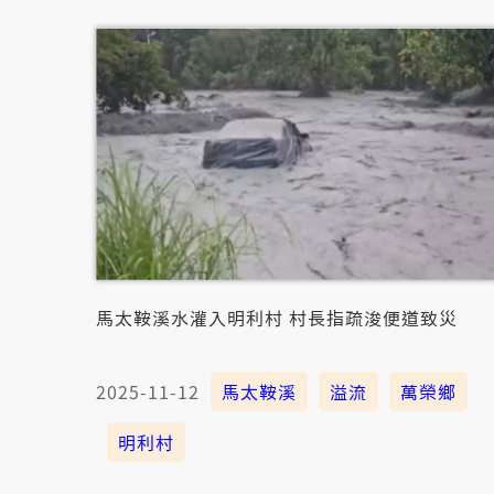
馬太鞍溪水灌入明利村 村長指疏浚便道致災
2025-11-12
馬太鞍溪
溢流
萬榮鄉
明利村