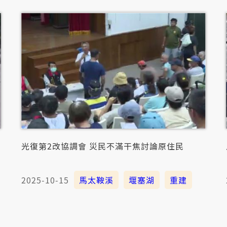
光復第2改協調會 災民不滿干焦討論原住民
2025-10-15
馬太鞍溪
堰塞湖
重建