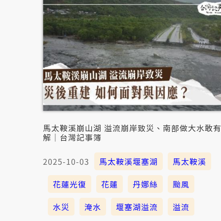
馬太鞍溪崩山湖 溢流崩岸致災、南部做大水敢
解｜台灣記事簿
2025-10-03
馬太鞍溪堰塞湖
馬太鞍溪
花蓮光復
花蓮
丹娜絲
颱風
水災
淹水
堰塞湖溢流
溢流