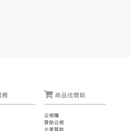
服務
商品佮贊助
公視購
贊助公視
企業贊助