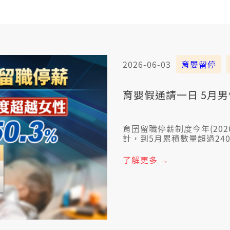
2026-06-03
育嬰留停
育嬰假通請一日 5月
育囝留職停薪制度今年(20
計，到5月累積數量超過24
50.3%，頭一改超過女性
爸來育囝，是真重要的好消
了解更多 →