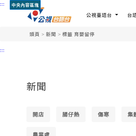
:::
中央內容區塊
公視臺語台
台
頭頁
新聞
標籤 育嬰留停
:::
新聞
開店
腸仔熱
傷寒
集
農業處