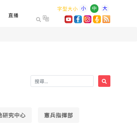
小
中
大
字型大小
直播
地研究中心
憲兵指揮部