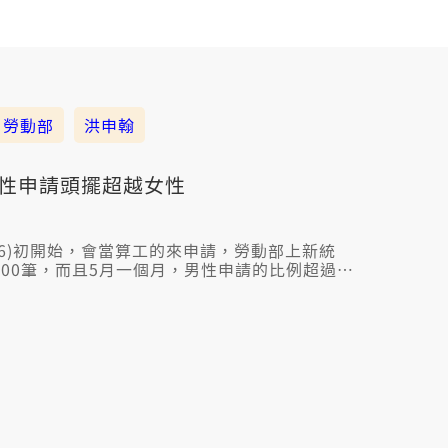
勞動部
洪申翰
男性申請頭擺超越女性
26)初開始，會當算工的來申請，勞動部上新統
000筆，而且5月一個月，男性申請的比例超過
，勞動部長洪申翰今仔日(初三)表示，促進真濟爸
息。