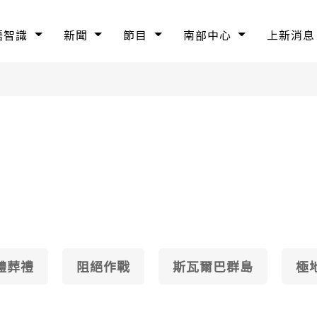
語智識
新聞
節目
南部中心
上新消息
體葬禮
阻絕作戰
斯瓦爾巴群島
極