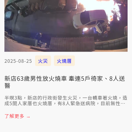
2025-08-25
火災
火燒厝
新店63歲男性放火燒車 牽連5戶徛家、8人送
醫
半暝3點，新店的行政街發生火災，一台轎車著火燒，造
成5間人家厝也火燒厝，有8人緊急送病院，目前無性命
危險。警方也揣著一名63歲姓陳的查埔人，講是心情無
好才會放火燒車，目前警方猶咧調查。
了解更多 →