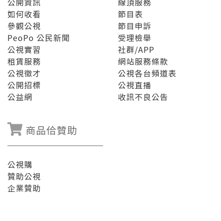
公開資訊
線頂服務
如何收看
節目表
參觀公視
節目申訴
PeoPo 公民新聞
受理檢舉
公視實習
社群/APP
租賃服務
網站服務條款
公視徵才
公視各台頻道表
公開招標
公視直播
公益網
收訊不良公告
商品佮贊助
公視購
贊助公視
企業贊助