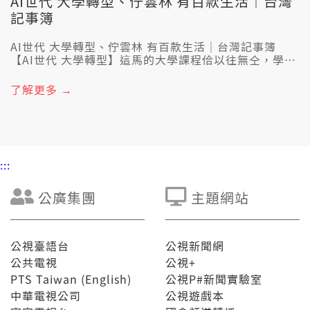
AI世代 大學轉型、佇雲林 有百款生活｜台灣
記事簿
AI世代 大學轉型、佇雲林 有百款生活｜台灣記事簿
【AI世代 大學轉型】這馬的大學課程佮以往無仝，學校
會用AI上課。佇咧大學的機械系，𪜶用AI虛擬場域，培
養學生佇咧虛擬空間內底建置風力發電、水力發電設
了解更多 →
備，佮傳統的機械系理論課程，親像流體力學、機械設
計無仝款，學校引進AI技術，予學生用沉浸式的方法來
學習機械能源。人工智慧發展真緊，快速改變人的生
活，毋但改變產業，嘛影響著學校教育的內容，台灣各
大大學毋但理工科系，所有的科系攏咧加速規劃AI課
:::
程。AI會澈底改變教育，對程式設計、深度學習到AI倫
理，大學的教育開始改變，也欲培養人才，予台灣𤆬領
全世界的半導體產業鏈，佇咧後一个世代會當繼續發
公廣集團
主題網站
光。 【佇雲林 有百款生活】2022年、2023年模仿六房
媽，佇咧雲林各地輪流舉辦「伏流祭」。可惜2025年因
為經費無夠，所以改做「島嶼回春」市集，現場有倩樂
團表演，國校仔的學生設計遊戲佮老大人做伙耍，閣有
公視臺語台
公視新聞網
回春電台替阿公、阿媽點歌來傳達𪜶的心聲，和來自香
公共電視
公視+
港的藝術家親身教民眾來做版畫。雲林捌予人認為是
PTS Taiwan (English)
公視P#新聞實驗室
「藝文沙漠」，真濟活動攏無佇雲林舉辦，毋過這幾冬
中華電視公司
公視遊戲本
雲林漸漸轉變，因為一陣叫做「雲林100種生活」團
隊，𪜶佇地方拍拚，舉辦地方創生的活動吸引在地人和