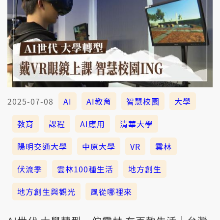
2025-07-08
AI
AI教育
智慧校園
大學
教育
課程
AI應用
清華大學
陽明交通大學
中原大學
VR
雲林
伏流季
雲林100種生活
地方創生
地方創生與觀光
風從哪裡來