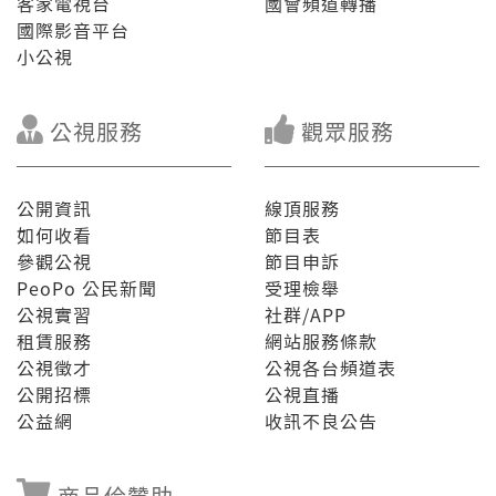
客家電視台
國會頻道轉播
觀光客來行踏和熟似雲林這个所在。 7/13 禮拜日暗時
國際影音平台
七點半，綴台灣記事簿先做來伙熟似大學世代的AI轉
小公視
型，落尾才閣來體驗佇雲林的百款生活！
公視服務
觀眾服務
公開資訊
線頂服務
如何收看
節目表
參觀公視
節目申訴
PeoPo 公民新聞
受理檢舉
公視實習
社群/APP
租賃服務
網站服務條款
公視徵才
公視各台頻道表
公開招標
公視直播
公益網
收訊不良公告
商品佮贊助