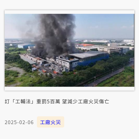
附近民眾，莫開窗仔門，而且上好是掛喙罨。
訂「工輔法」重罰5百萬 望減少工廠火災傷亡
2025-02-06
工廠火災