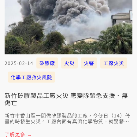
2025-02-14
矽膠廠
火災
火警
工廠火災
化學工廠救火風險
新竹矽膠製品工廠火災 應變隊緊急支援、無
傷亡
新竹市香山區一間做矽膠製品的工廠，今仔日（14）倚
晝的時發生火災。工廠內面有真濟化學物質，就驚發生
爆炸，消防隊員趕緊調動毒化災應變隊、重機具廠商來
支援，佳哉無人著傷。也因為火災的烏煙四界飛，提醒
了解更多 →