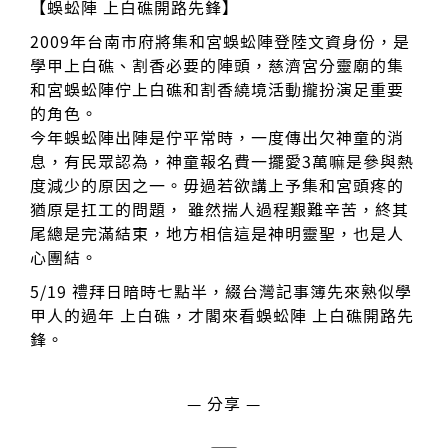
【蜈蚣陣 上白礁開路先鋒】
2009年台南市府將集和宮蜈蚣陣登陸文資身份，是
學甲上白礁、割香必要的陣頭，慈濟宮分靈廟的集
和宮蜈蚣陣佇上白礁和割香繞境活動攏扮演足重要
的角色。
今年蜈蚣陣出陣是佇平常時，一度傳出欠神童的消
息，有民眾認為，神童報名費一擺愛3萬嘛是參與熱
度減少的原因之一。毋過若欲講上予集和宮頭疼的
猶原是扛工的問題， 雖然揣人過程艱難辛苦，終其
尾總是完滿結束，地方相信這是神明靈聖，也是人
心團結。
5/19 禮拜日暗時七點半，綴台灣記事簿先來熟似學
甲人的過年 上白礁，才閣來看蜈蚣陣 上白礁開路先
鋒。
— 分享 —