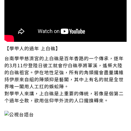
【學甲人的過年 上白礁】
台南學甲慈濟宮的上白礁是百年香路的一个傳承，逐年
的3月11佇登陸日彼工就會佇白礁亭將軍溪，遙祭大陸
的白礁祖宮。伊在地性足強，所有的角頭攏會盡量講維
持伊原來自組的陣頭抑是藝閣，其中上有名的就是全世
界唯一閣用人工扛的蜈蚣陣。
對學甲人來講，上白礁是上重要的傳統，若像是𪜶第二
个過年仝款，欲用信仰甲外流的人口攏搝轉來。