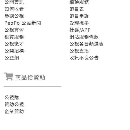
公開資訊
線頂服務
如何收看
節目表
參觀公視
節目申訴
PeoPo 公民新聞
受理檢舉
公視實習
社群/APP
租賃服務
網站服務條款
公視徵才
公視各台頻道表
公開招標
公視直播
公益網
收訊不良公告
商品佮贊助
公視購
贊助公視
企業贊助