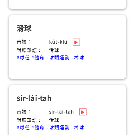
滑球
音讀：
ku̍t-kiû
對應華語：
滑球
#球種
#體育
#球類運動
#棒球
sir-lài-tah
音讀：
sir-lài-tah
對應華語：
滑球
#球種
#體育
#球類運動
#棒球