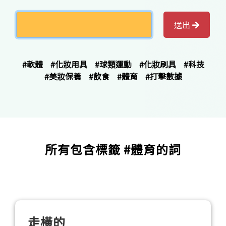
送出
#軟體
#化妝用具
#球類運動
#化妝刷具
#科技
#美妝保養
#飲食
#體育
#打擊數據
所有包含標籤 #體育的詞
走橫的