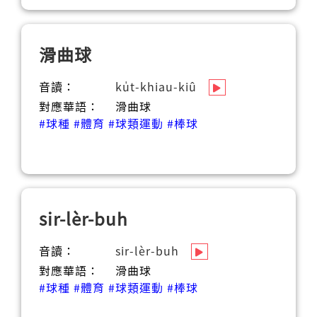
滑曲球
音讀：
ku̍t-khiau-kiû
對應華語：
滑曲球
#球種
#體育
#球類運動
#棒球
sir-lèr-buh
音讀：
sir-lèr-buh
對應華語：
滑曲球
#球種
#體育
#球類運動
#棒球