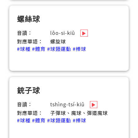
螺絲球
音讀：
lôo-si-kiû
對應華語：
螺旋球
#球種
#體育
#球類運動
#棒球
銃子球
音讀：
tshìng-tsí-kiû
對應華語：
子彈球、魔球、彈道魔球
#球種
#體育
#球類運動
#棒球