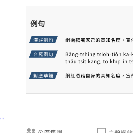
例句
漢羅例句
網衝藉著家己的高知名度，宣
台羅例句
Bāng-tshìng tsioh-tio̍h ka-
thâu tsi̍t kang, tō khip-ín t
對應華語
網紅憑藉自身的高知名度，宣
:::
公廣集團
主題網站