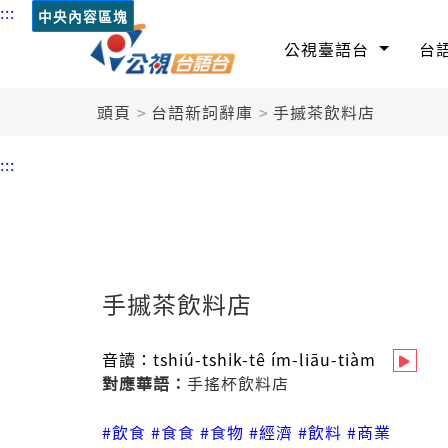
:::
中央內容區塊
公視臺語台
台
頭頁
台語新詞辭庫
手摵茶飲料店
:::
手摵茶飲料店
音讀：
tshiú-tshi̍k-tê ím-liāu-tiàm
對應華語：
手搖杯飲料店
#飲食
#食食
#食物
#經濟
#飲料
#商業