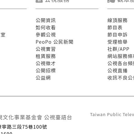
公開資訊
線頂服務
如何收看
節目表
驗室
參觀公視
節目申訴
PeoPo 公民新聞
受理檢舉
公視實習
社群/APP
租賃服務
網站服務條
公視徵才
公視各台頻
公開招標
公視直播
公益網
收訊不良公
Taiwan Public Telev
視文化事業基金會 公視臺語台
康寧路三段75巷100號
1600