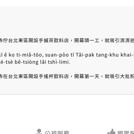
佈佇台北東區開設手摵茶飲料店，開幕頭一工，就吸引濟濟
kī ê ko ti-miâ-tōo, suan-pòo tī Tâi-pak tang-khu khai-s
sē-tsē bê-tsiòng lâi tshì-limi.
佈在台北東區開設手搖杯飲料店，開幕第一天，就吸引大批
公視服務
觀眾