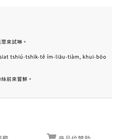
迷眾來試啉。
iat tshiú-tshi̍k-tê ím-liāu-tiàm, khui-bōo
粉絲前來嘗鮮。
服務
商品佮贊助