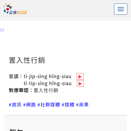
:::
中央內容區塊
頭頁
台語新詞辭庫
置入性行銷
:::
置入性行銷
音讀：
tì-ji̍p-sìng hîng-siau
tì-li̍p-sìng hîng-siau
對應華語：
置入性行銷
#資訊
#網路
#社群媒體
#媒體
#商業