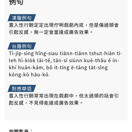
例句
漢羅例句
置入性行銷定定出現佇咧戲劇內底，但是傷過頭會
引起反感，無一定會當達成廣告效果。
台羅例句
Tì-ji̍p-sìng hîng-siau tiānn-tiānn tshut-hiān tī-
leh hì-kio̍k lāi-té, tān-sī siūnn kuè-thâu ē ín-
khí huán-kám, bô it-tīng ē-tàng ta̍t-sîng
kóng-kò hāu-kó.
對應華語
置入性行銷常常出現在戲劇中，但太過頭的話會引
起反感，不見得能達成廣告效果。
相關影音：