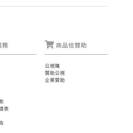
服務
商品佮贊助
公視購
贊助公視
企業贊助
款
道表
告