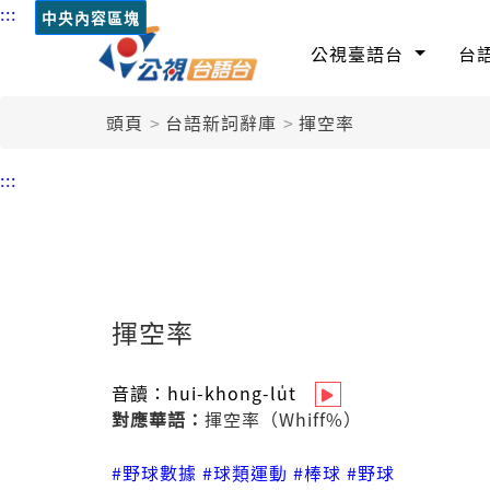
:::
中央內容區塊
公視臺語台
台
頭頁
台語新詞辭庫
揮空率
:::
揮空率
音讀：
hui-khong-lu̍t
對應華語：
揮空率（Whiff%）
#野球數據
#球類運動
#棒球
#野球