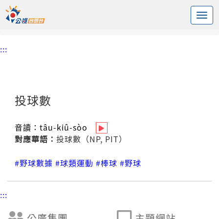
:::
中央內容區塊
頭頁
台語新詞辭庫
投球數
:::
投球數
音讀：
tâu-kiû-sòo
對應華語：
投球數（NP, PIT）
#野球數據
#球類運動
#棒球
#野球
:::
公廣集團
主題網站