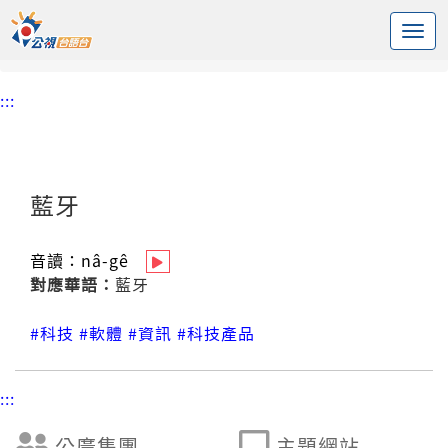
:::
中央內容區塊
頭頁
台語新詞辭庫
藍牙
:::
藍牙
音讀：
nâ-gê
對應華語：
藍牙
#科技
#軟體
#資訊
#科技產品
:::
公廣集團
主題網站