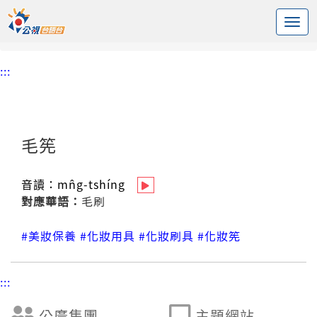
:::
中央內容區塊
頭頁
台語新詞辭庫
毛筅
:::
毛筅
音讀：
mn̂g-tshíng
對應華語：
毛刷
#美妝保養
#化妝用具
#化妝刷具
#化妝筅
:::
公廣集團
主題網站