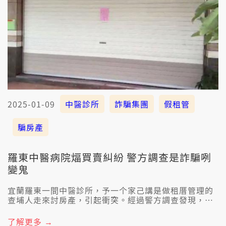
2025-01-09
中醫診所
詐騙集團
假租管
騙房產
羅東中醫病院煏買賣糾紛 警方調查是詐騙咧
變鬼
宜蘭羅東一間中醫診所，予一个家己講是做租厝管理的
查埔人走來討房產，引起衝突。經過警方調查發現，這
个查埔人是詐騙集團倩的，專門吸收代書和中人，共著
急欲賣厝的人撚錢。全案警方已經掠著9个嫌犯，其中姓
了解更多 →