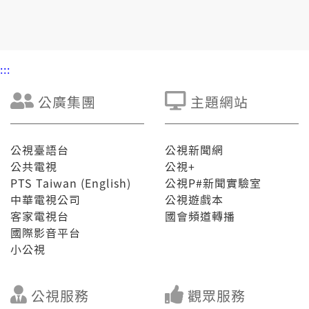
郭和張姓的主嫌，涉嫌詐欺罪，以50萬交保。
:::
公廣集團
主題網站
公視臺語台
公視新聞網
公共電視
公視+
PTS Taiwan (English)
公視P#新聞實驗室
中華電視公司
公視遊戲本
客家電視台
國會頻道轉播
國際影音平台
小公視
公視服務
觀眾服務