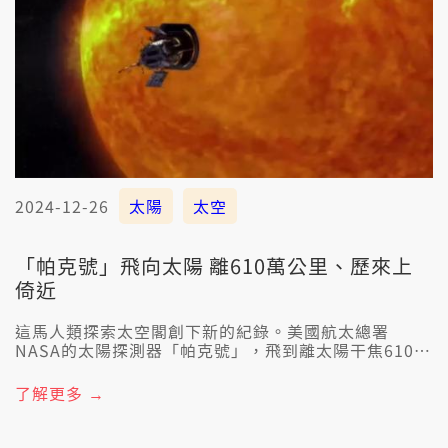
2024-12-26
太陽
太空
「帕克號」飛向太陽 離610萬公里、歷來上
倚近
這馬人類探索太空閣創下新的紀錄。美國航太總署
NASA的太陽探測器「帕克號」，飛到離太陽干焦610萬
公里的所在，這是有史以來，人造物體上倚太陽的一
改。帕克號必須愛擋攝氏982度的高溫，收集相關數
了解更多 →
據，幫助人類愈了解太陽。