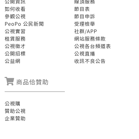
公開資訊
線頂服務
如何收看
節目表
參觀公視
節目申訴
PeoPo 公民新聞
受理檢舉
公視實習
社群/APP
租賃服務
網站服務條款
公視徵才
公視各台頻道表
公開招標
公視直播
公益網
收訊不良公告
商品佮贊助
公視購
贊助公視
企業贊助