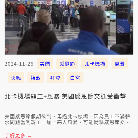
2024-11-26
美國
感恩節
北卡機場
風暴
火雞
特赦
拜登
白宮
北卡機場罷工+風暴 美國感恩節交通受衝擊
美國感恩節假期欲到，毋過北卡機場，因為員工不滿薪
水問題當咧罷工，加上寒人風暴，可能衝擊感恩節交
通，美國總統拜登25照傳統，佇白宮特赦火雞，這也是
伊任內最後一改感恩節儀式。
了解更多 →