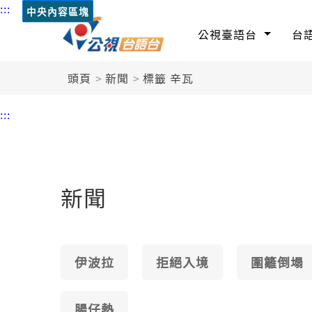
:::
中央內容區塊
公視臺語台
台
頭頁
新聞
標籤 辛瓦
:::
新聞
伊波拉
拒絕入境
圍籬倒塌
腸仔熱