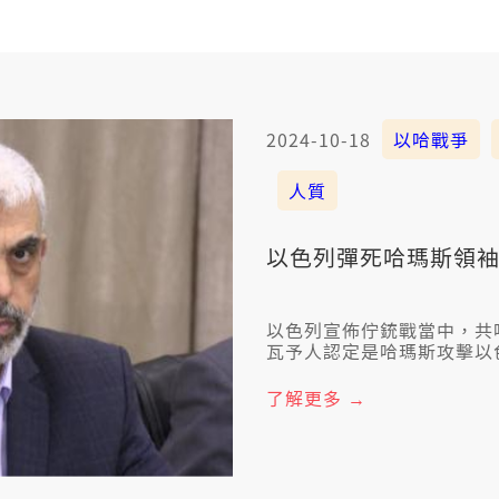
2024-10-18
以哈戰爭
人質
以色列彈死哈瑪斯領袖
以色列宣佈佇銃戰當中，共哈瑪
瓦予人認定是哈瑪斯攻擊以
講，辛瓦死亡，可能會為這
氣，自按呢刣人質拄數。
了解更多 →