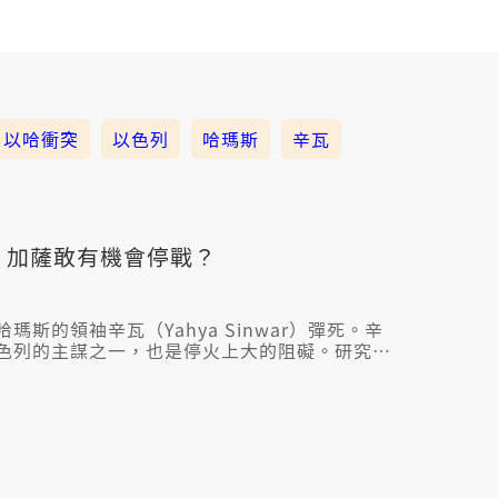
以哈衝突
以色列
哈瑪斯
辛瓦
 加薩敢有機會停戰？
斯的領袖辛瓦（Yahya Sinwar）彈死。辛
色列的主謀之一，也是停火上大的阻礙。研究員
場衝突揣著「出口」；毋過哈瑪斯嘛可能因為受