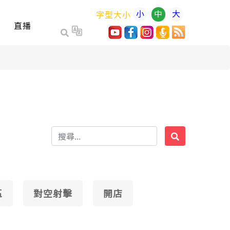
小
中
大
字型大小
直播
區
對空射擊
開店