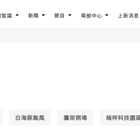
語智識
新聞
節目
南部中心
上新消息
白海豚颱風
鷹架倒塌
楠梓科技園